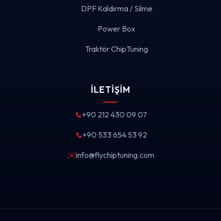
DPF Kaldırma / Silme
Power Box
Traktör ChipTuning
İLETIŞIM
📞
+90 212 430 09 07
📞
+90 533 654 53 92
✉️
info@flychiptuning.com